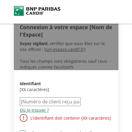
Connexion à votre espace [Nom de
l'Espace]
Soyez vigilant
, vérifiez que vous êtes sur le
site officiel :
[url-espace.cardif.fr]
Tous les champs sont obligatoires sauf ceux
indiqués comme facultatifs
Identifiant
[XX caractères]
Où le trouver ?
L'identifiant doit contenir [XX caractères]